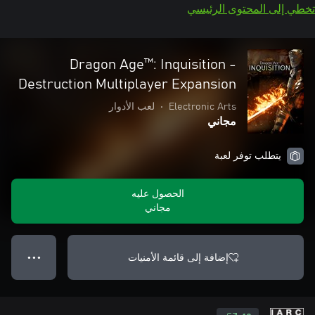
تخطي إلى المحتوى الرئيسي
Dragon Age™: Inquisition -
Destruction Multiplayer Expansion
Electronic Arts
•
لعب الأدوار
مجاني
يتطلب توفر لعبة
الحصول عليه
مجاني
إضافة إلى قائمة الأمنيات
● ● ●