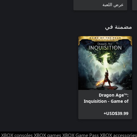
عرض اللعبة
مضمنة في
Dragon Age™:
Inquisition - Game of
the Year Edition
USD$39.99+
XBOX consoles
XBOX games
XBOX Game Pass
XBOX accessories