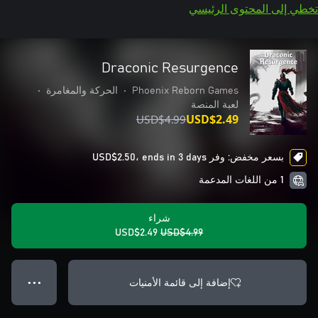
تخطي إلى المحتوى الرئيسي
Draconic Resurgence
Phoenix Reborn Games
•
الحركة والمغامرة
•
لعبة المنصة
USD$4.99
USD$2.49
بسعر مخفض: وفر USD$2.50، ends in 3 days
1 من اللغات المدعمة
شراء
USD$2.49
USD$4.99
إضافة إلى قائمة الأمنيات
● ● ●