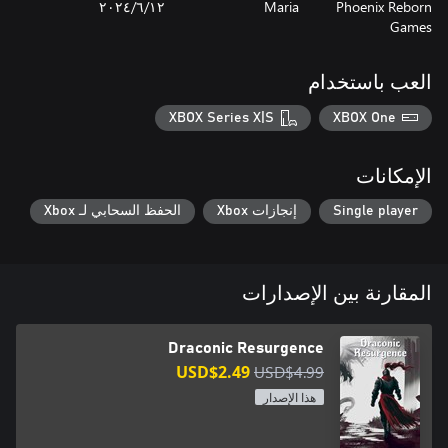
Phoenix Reborn
Maria
١٢‏/٦‏/٢٠٢٤
Games
العب باستخدام
XBOX Series X|S
XBOX One
الإمكانات
Single player
إنجازات Xbox
الحفظ السحابي لـ Xbox
المقارنة بين الإصدارات
Draconic Resurgence
USD$2.49
USD$4.99
هذا الإصدار