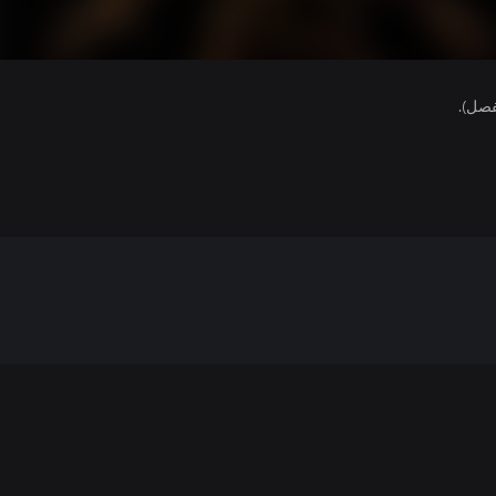
فصل).