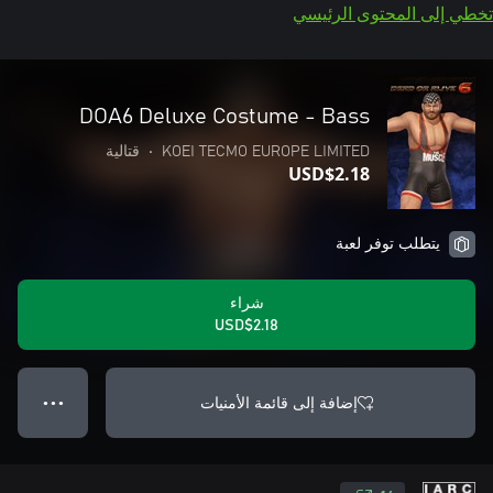
تخطي إلى المحتوى الرئيسي
DOA6 Deluxe Costume - Bass
KOEI TECMO EUROPE LIMITED
•
قتالية
USD$2.18
يتطلب توفر لعبة
شراء
USD$2.18
إضافة إلى قائمة الأمنيات
● ● ●