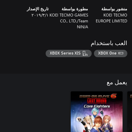
منشور بواسطة
مطورة بواسطة
تاريخ الإصدار
KOEI TECMO
KOEI TECMO GAMES
١‏/٣‏/٢٠١٩
CO., LTD./Team
EUROPE LIMITED
NINJA
العب باستخدام
XBOX Series X|S
XBOX One
يعمل مع