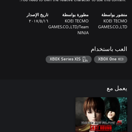
منشور بواسطة
مطورة بواسطة
تاريخ الإصدار
KOEI TECMO
KOEI TECMO
١٦‏/٥‏/٢٠١٧
GAMES.CO.,LTD/Team
GAMES.CO.,LTD
NINJA
العب باستخدام
XBOX Series X|S
XBOX One
يعمل مع