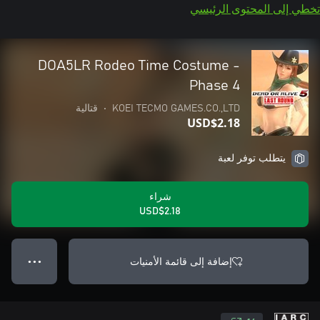
تخطي إلى المحتوى الرئيسي
DOA5LR Rodeo Time Costume -
Phase 4
KOEI TECMO GAMES.CO.,LTD
•
قتالية
USD$2.18
يتطلب توفر لعبة
شراء
USD$2.18
إضافة إلى قائمة الأمنيات
● ● ●