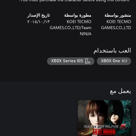
منشور بواسطة
مطورة بواسطة
تاريخ الإصدار
KOEI TECMO
KOEI TECMO
١٣‏/١٠‏/٢٠١٥
GAMES.CO.,LTD/Team
GAMES.CO.,LTD
NINJA
العب باستخدام
XBOX Series X|S
XBOX One
يعمل مع