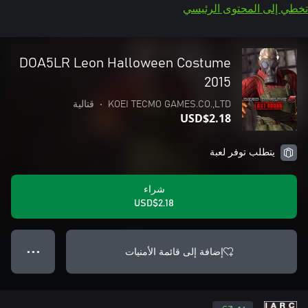
تخطي إلى المحتوى الرئيسي
DOA5LR Leon Halloween Costume
2015
KOEI TECMO GAMES.CO.,LTD
•
قتالية
USD$2.18
يتطلب توفر لعبة
شراء
USD$2.18
إضافة إلى قائمة الأمنيات
● ● ●