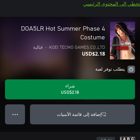
تخطي إلى المحتوى الرئيسي
DOA5LR Hot Summer Phase 4
Costume
KOEI TECMO GAMES.CO.,LTD
•
قتالية
USD$2.18
يتطلب توفر لعبة
شراء
USD$2.18
إضافة إلى قائمة الأمنيات
● ● ●