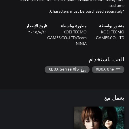
*Characters must be purchased separately.
منشور بواسطة
مطورة بواسطة
تاريخ الإصدار
KOEI TECMO
KOEI TECMO
١١‏/٨‏/٢٠١٥
GAMES.CO.,LTD/Team
GAMES.CO.,LTD
NINJA
العب باستخدام
XBOX Series X|S
XBOX One
يعمل مع