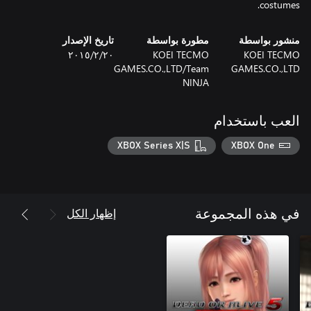
costumes.
منشور بواسطة
مطورة بواسطة
تاريخ الإصدار
KOEI TECMO
KOEI TECMO
٢٠‏/٢‏/٢٠١٥
GAMES.CO.,LTD/Team
GAMES.CO.,LTD
NINJA
العب باستخدام
XBOX Series X|S
XBOX One
إظهار الكل
في هذه المجموعة