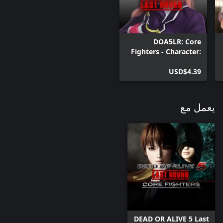
DOA5LR: Core
Fighters - Character:
Honoka
USD$4.39
يعمل مع
DEAD OR ALIVE 5 Last