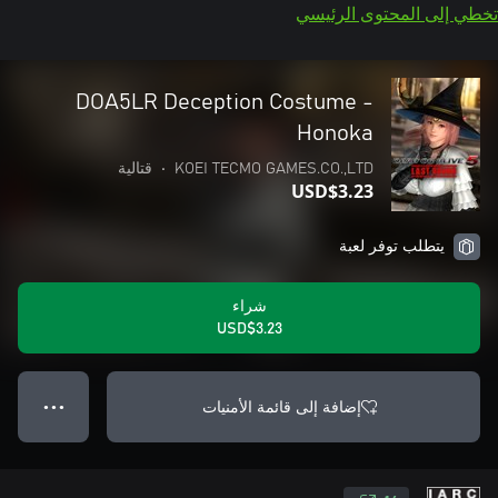
تخطي إلى المحتوى الرئيسي
DOA5LR Deception Costume -
Honoka
KOEI TECMO GAMES.CO.,LTD
•
قتالية
USD$3.23
يتطلب توفر لعبة
شراء
USD$3.23
إضافة إلى قائمة الأمنيات
● ● ●