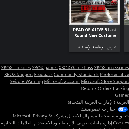
DEAD OR ALIVE 5 Last
Round New Costume
Pass
عرض الوظيفة الإضافية
XBOX consoles
XBOX games
XBOX Game Pass
XBOX accessories
XBOX Support
Feedback
Community Standards
Photosensitive
Seizure Warning
Microsoft account
Microsoft Store Support
Returns
Orders tracking
Games
العربية (الإمارات العربية المتحدة)
خيارات خصوصيتك
خصوصية صحة المستهلك
الاتصال بشركة Microsoft
Privacy &
Cookies
إدارة ملفات تعريف الارتباط
بنود الاستخدام
العلامات التجارية