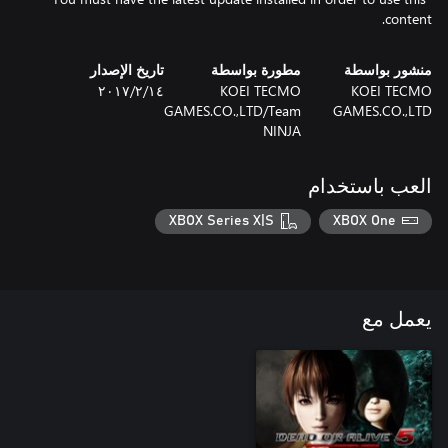
content.
منشور بواسطة
مطورة بواسطة
تاريخ الإصدار
KOEI TECMO
KOEI TECMO
١٤‏/٢‏/٢٠١٧
GAMES.CO.,LTD/Team
GAMES.CO.,LTD
NINJA
العب باستخدام
XBOX Series X|S
XBOX One
يعمل مع