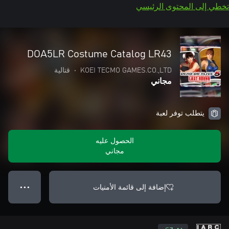
تخطي إلى المحتوى الرئيسي
DOA5LR Costume Catalog LR43
KOEI TECMO GAMES.CO.,LTD
•
قتالية
مجاني
يتطلب توفر لعبة
الحصول عليه
مجاني
إضافة إلى قائمة الأمنيات
● ● ●