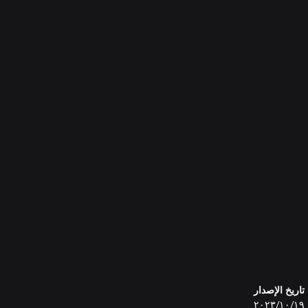
تاريخ الإصدار
١٩‏/١٠‏/٢٠٢٣