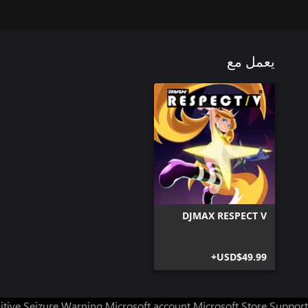
يعمل مع
DJMAX RESPECT V
USD$49.99+
itive Seizure Warning
Microsoft account
Microsoft Store Support