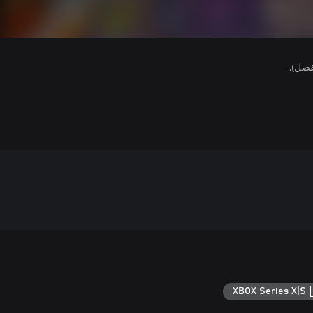
فصل).
XBOX Series X|S