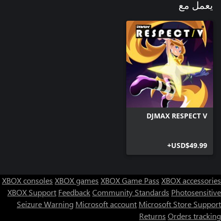
يعمل مع
DJMAX RESPECT V
USD$49.99+
XBOX consoles
XBOX games
XBOX Game Pass
XBOX accessories
XBOX Support
Feedback
Community Standards
Photosensitive
Seizure Warning
Microsoft account
Microsoft Store Support
Returns
Orders tracking