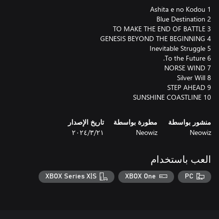
10 SUNSHINE COASTLINE
منشور بواسطة
مطورة بواسطة
تاريخ الإصدار
Neowiz
Neowiz
٢١‏/٣‏/٢٠٢٤
العب باستخدام
XBOX Series X|S
XBOX One
PC