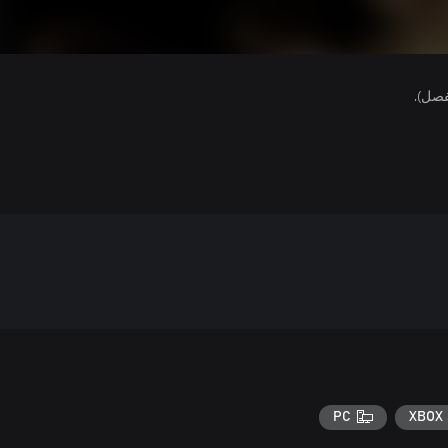
فصل).
PC
XBOX 