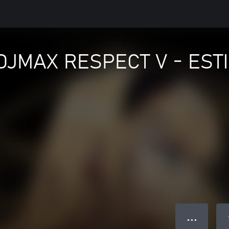
DJMAX RESPECT V - EST
● ● ●