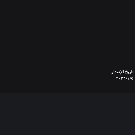
تاريخ الإصدار
٥‏/١‏/٢٠٢٣