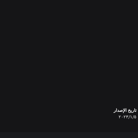
تاريخ الإصدار
٥‏/١‏/٢٠٢٣