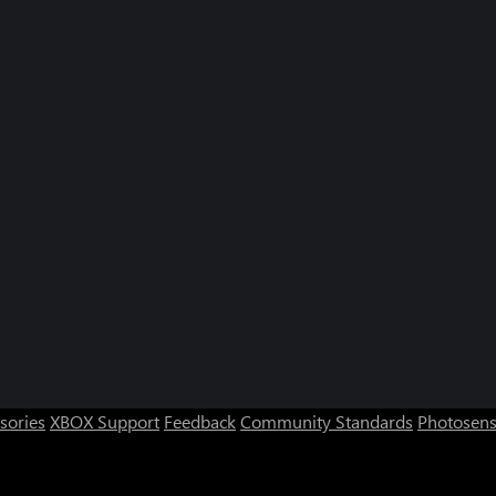
sories
XBOX Support
Feedback
Community Standards
Photosens