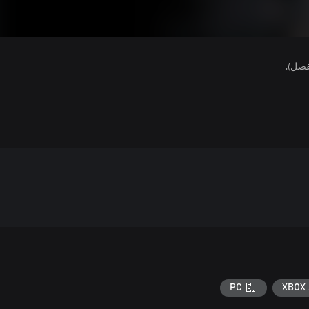
فصل).
PC
XBOX 