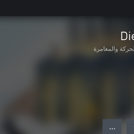
Di
لحركة والمغامرة
● ● ●