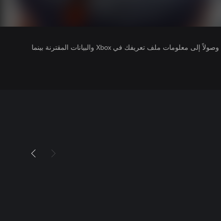
يتلقى ناشرو الألعاب التي تقوم بتشغيلها وصولاً إلى معلومات ملف تعريفك في Xbox والبيانات المقترنة بينما