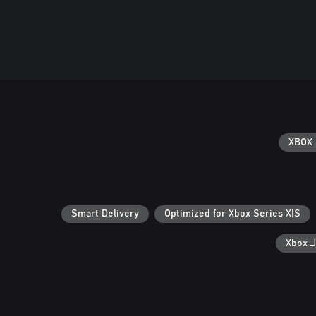
XBOX 
Smart Delivery
Optimized for Xbox Series X|S
Xb