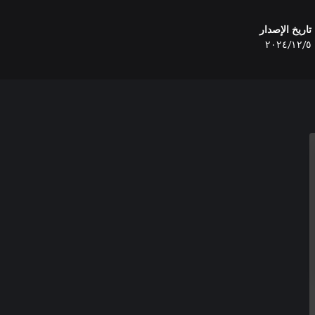
تاريخ الإصدار
٥‏/١٢‏/٢٠٢٤