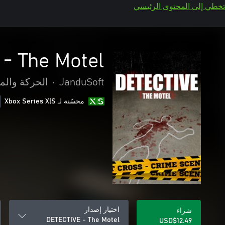
تخطي إلى المحتوى الرئيسي
- The Motel
JanduSoft
•
الحركة والم
محسّنة لـ Xbox Series X|S
اختيار إصدار
شراء
DETECTIVE - The Motel
USD$12.49