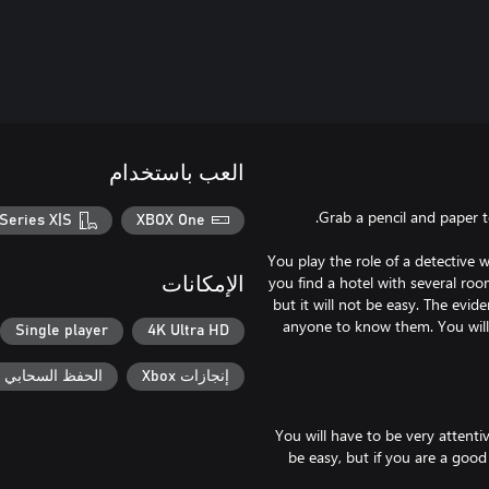
العب باستخدام
Series X|S
XBOX One
You play the role of a detective
you find a hotel with several ro
الإمكانات
but it will not be easy. The evid
anyone to know them. You will 
Single player
4K Ultra HD
إنجازات Xbox
الحفظ السحابي لـ ox
You will have to be very attentiv
be easy, but if you are a good 