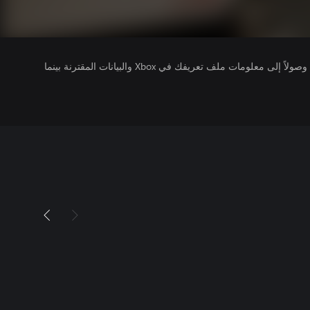
يتلقى ناشرو الألعاب التي تقوم بتشغيلها وصولاً إلى معلومات ملف تعريفك في Xbox والبيانات المقترنة بينما