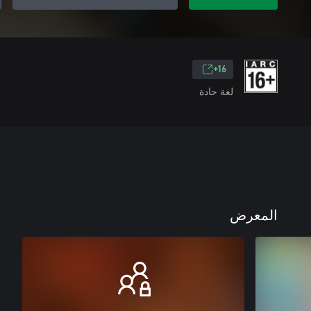
16+
لغة حادة
المعرض