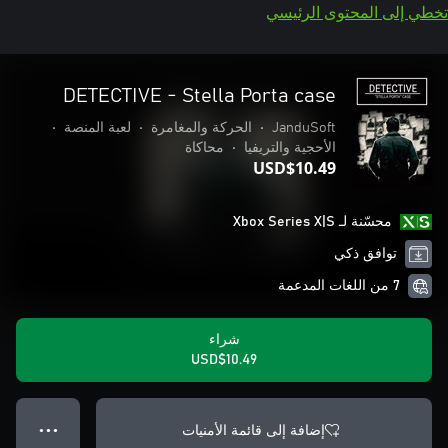
تخطي إلى المحتوى الرئيسي
DETECTIVE - Stella Porta case
JanduSoft
•
الحركة والمغامرة
•
لعبة المنصة
•
الأحجية والتريفيا
•
محاكاة
USD$10.49
محسّنة لـ Xbox Series X|S
توافق ذكي
7 من اللغات المدعمة
شراء
USD$10.49
إضافة إلى قائمة الأمنيات
● ● ●