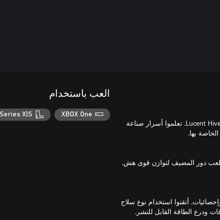
العب باستخدام
Series X|S
XBOX One
انغمسوا في عالم عرش سافاثون لكشف سر كيفية سرقتها للنور هي وLucent Hive. تعلموا أسرار صناعة
 يلعب دور المضيف لتوازن قوى هش.
ائيات. أتقنوا استخدام نوع سلاح