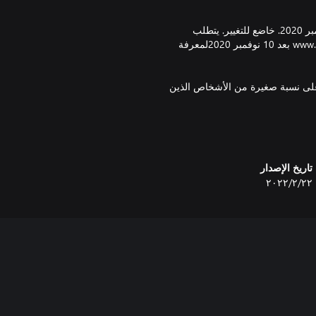
يتطلب وجود قرص صلب مساحة تخزينه 105 غيغابايت بدءً من 10 نوفمبر 2020. خاضع للتغيير. يتطلب
إنترنت ذو نطاق واسع. تفقد www.destinythegame.com/size-requirements بعد 10 نوفمبر 2020لمعرفة
ًا سلبية على نسبة صغيرة من الأشخاص الذين
رنت أو المميزات وقد تعدل الخدمات عبر
د قبول اتفاقية ترخيص برنامج
تاريخ الإصدار
٢٢‏/٢‏/٢٠٢٢
© 2025 Bungie, Inc. جميع الحقوق محفوظة. Destiny وشعار Destiny وBungie وشعار Bungie من علامات