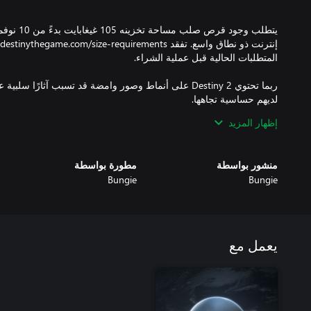
ربما تحتوي Destiny 2 على أنماط وصور وامضة قد تسبب آثار
إظهار المزيد
لا تعطي Bungie, Inc. ضمانات فيما يخص إتاحة اللعب عبر الإنت
الإنترنت أو توقفها مع إشعار منطقي في أي وقت. استخدام البرنامج يؤك
منشور بواسطة
مطورة بواسطة
Bungie
Bungie
Bungie, Inc التجارية. نشر وتوزيع Bungie, Inc.
يعمل مع