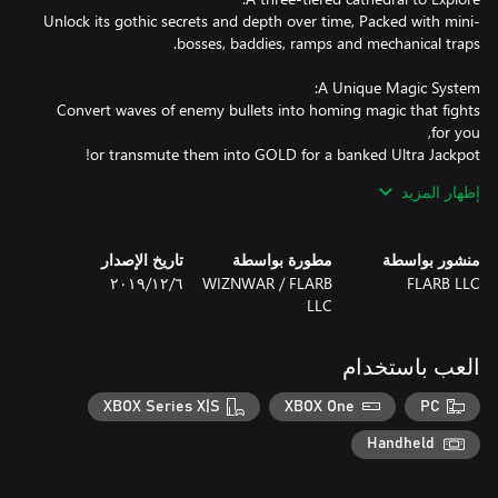
Unlock its gothic secrets and depth over time, Packed with mini-
Convert waves of enemy bullets into homing magic that fights
إظهار المزيد
Use your Chain Meter to combo hits and keep your scoring
momentum up. Link ramps to extend the Chain Meter's life.
منشور بواسطة
مطورة بواسطة
تاريخ الإصدار
FLARB LLC
WIZNWAR / FLARB
٦‏/١٢‏/٢٠١٩
LLC
Base Multipliers can soar up to 99x Earn Global multipliers to
العب باستخدام
XBOX Series X|S
XBOX One
PC
Complete Dark Rituals and spell letters for huge bonuses &
Handheld