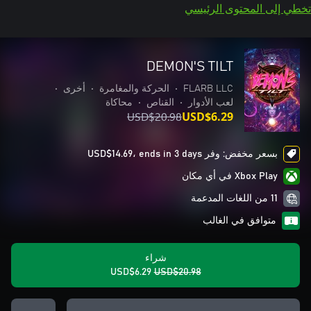
تخطي إلى المحتوى الرئيسي
DEMON'S TILT
FLARB LLC
•
الحركة والمغامرة
•
أخرى
•
لعب الأدوار
•
القناص
•
محاكاة
USD$20.98
USD$6.29
بسعر مخفض: وفر USD$14.69، ends in 3 days
Xbox Play في أي مكان
11 من اللغات المدعمة
متوافق في الغالب
شراء
USD$6.29
USD$20.98