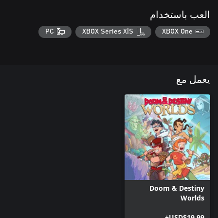
العب باستخدام
PC
XBOX Series X|S
XBOX One
يعمل مع
Doom & Destiny
Worlds
USD$19.99+