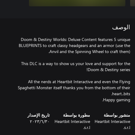
الوصف
Doom & Destiny Worlds: Deluxe Content features 5 unique
BLUEPRINTS to craft classy headgears and an armor (use the
This DLC is a way to show us your love and support for the
All the nerds at Heartbit Interactive and even the Flying
Spaghetti Monster itself thanks you from the bottom of their
Happy gaming.
منشور بواسطة
مطورة بواسطة
تاريخ الإصدار
Heartbit Interactive
Heartbit Interactive
٣٠‏/٦‏/٢٠٢٣
s.r.l.
s.r.l.