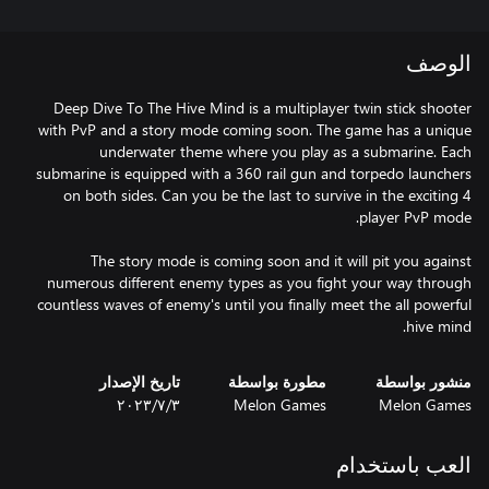
الوصف
Deep Dive To The Hive Mind is a multiplayer twin stick shooter
with PvP and a story mode coming soon. The game has a unique
underwater theme where you play as a submarine. Each
submarine is equipped with a 360 rail gun and torpedo launchers
on both sides. Can you be the last to survive in the exciting 4
The story mode is coming soon and it will pit you against
numerous different enemy types as you fight your way through
countless waves of enemy's until you finally meet the all powerful
hive mind.
منشور بواسطة
مطورة بواسطة
تاريخ الإصدار
Melon Games
Melon Games
٣‏/٧‏/٢٠٢٣
العب باستخدام