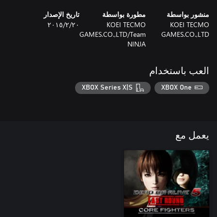
منشور بواسطة
مطورة بواسطة
تاريخ الإصدار
KOEI TECMO
KOEI TECMO
٢٠‏/٢‏/٢٠١٥
GAMES.CO.,LTD/Team
GAMES.CO.,LTD
NINJA
العب باستخدام
XBOX Series X|S
XBOX One
يعمل مع