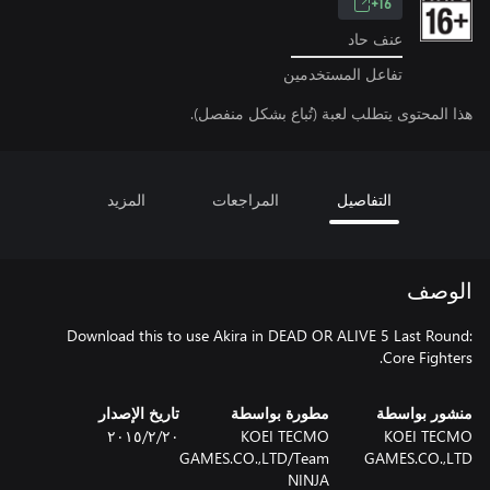
16+
عنف حاد
تفاعل المستخدمين
هذا المحتوى يتطلب لعبة (تُباع بشكل منفصل).
التفاصيل
المراجعات
المزيد
الوصف
Download this to use Akira in DEAD OR ALIVE 5 Last Round:
Core Fighters.
منشور بواسطة
مطورة بواسطة
تاريخ الإصدار
KOEI TECMO
KOEI TECMO
٢٠‏/٢‏/٢٠١٥
GAMES.CO.,LTD/Team
GAMES.CO.,LTD
NINJA