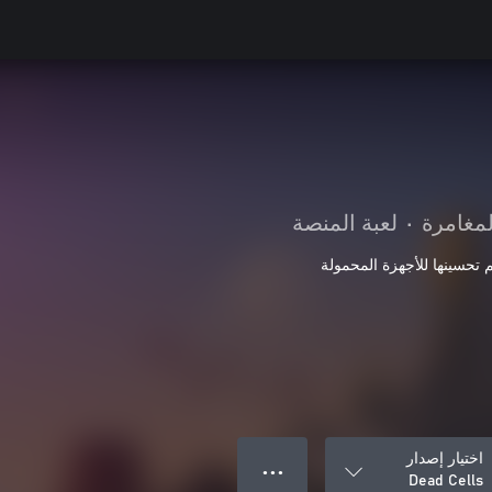
لمغامرة
•
لعبة المنصة
م تحسينها للأجهزة المحمولة
اختيار إصدار
● ● ●
Dead Cells