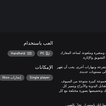
العب باستخدام
بعيدة ومتغيرة وملعونة. تُساعد المعارك
Handheld
PC
بط ومسارات متفرعة ومهارات أخرى. يجب أن تقهر
الإمكانات
Single player
إنجازات Xbox
ي على مجموعة كبيرة متنوعة من السيوف
بل اليدوية والأبراج ويتميز كل
يتك وتخصيصها بصورة مختلفة مع كل
اية اليوم، ما يهم حقًا هو مهارتك كلاعب! تُصقل ألعاب Roguelite مهاراتك باستمرار. تحلَ بالصبر،