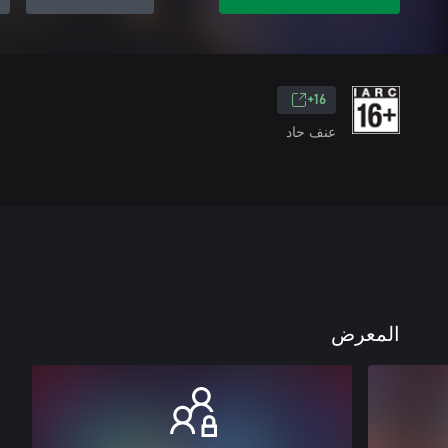
16+
عنف حاد
المعرض