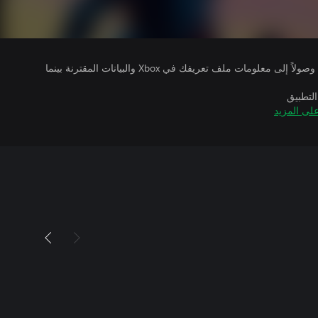
يتلقى ناشرو الألعاب التي تقوم بتشغيلها وصولاً إلى معلومات ملف تعريفك في Xbox والبيانات المقترنة بينما
التطبيق
لى المزيد