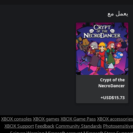
يعمل مع
Crypt of the
NecroDancer
USD$15.73+
XBOX consoles
XBOX games
XBOX Game Pass
XBOX accessories
XBOX Support
Feedback
Community Standards
Photosensitive
Seizure Warning
Microsoft account
Microsoft Store Support