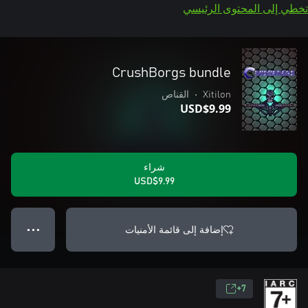
تخطي إلى المحتوى الرئيسي
CrushBorgs bundle
Xitilon
•
القناص
USD$9.99
شراء
USD$9.99
إضافة إلى قائمة الأمنيات
● ● ●
7+