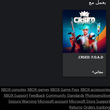
يعمل مع
CRSED: F.O.A.D.
مجاني+
XBOX consoles
XBOX games
XBOX Game Pass
XBOX accessories
XBOX Support
Feedback
Community Standards
Photosensitive
Seizure Warning
Microsoft account
Microsoft Store Support
Returns
Orders tracking