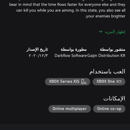
bear in mind that the time flows faster for everyone else and they
can kill you while you are aiming. In this state, you also see all
إظهار المزيد
• Battle Pass which allows you to pass additional challenges and
منشور بواسطة
مطورة بواسطة
تاريخ الإصدار
Gaijin Distribution Kft
Darkflow Software
٣‏/١٢‏/٢٠٢٠
• Exchange to Eternal Grace, which is the main currency accepted
العب باستخدام
in the shadow realm, required for obtaining new mystic powers.
XBOX Series X|S
XBOX One
الإمكانات
Online multiplayer
Online co-op