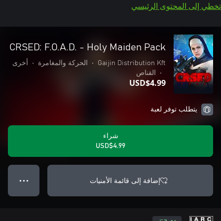
تخطي إلى المحتوى الرئيسي
CRSED: F.O.A.D. - Holy Maiden Pack
Gaijin Distribution Kft
•
الحركة والمغامرة
•
أخرى
•
القناص
USD$4.99
يتطلب توفر لعبة
شراء
USD$4.99
إضافة إلى قائمة الأمنيات
● ● ●