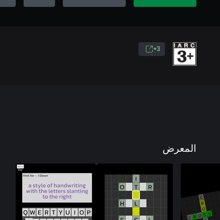
3+
المعرض