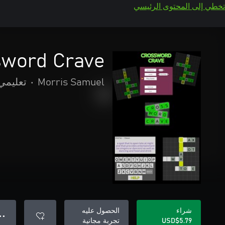
تخطي إلى المحتوى الرئيسي
sword Crave
Morris Samuel
•
تعليمي
شراء
الحصول عليه
● ●
USD$5.79
تجربة مجانية