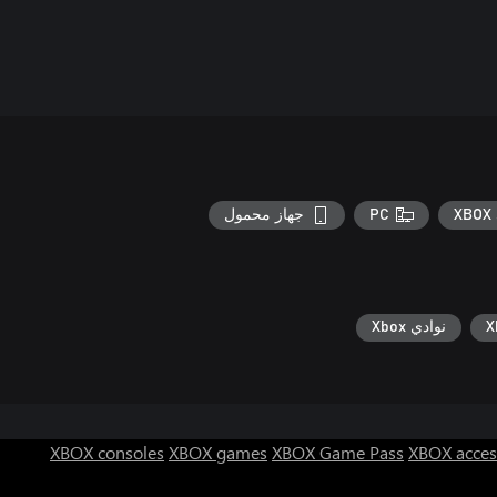
XBOX 
PC
جهاز محمول
نوادي Xbox
XBOX consoles
XBOX games
XBOX Game Pass
XBOX acces