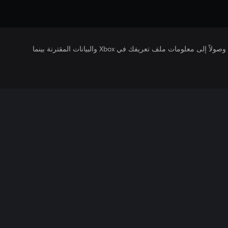
يتلقى ناشرو الألعاب التي تقوم بتشغيلها وصولاً إلى معلومات ملف تعريفك في Xbox والبيانات المقترنة بينما