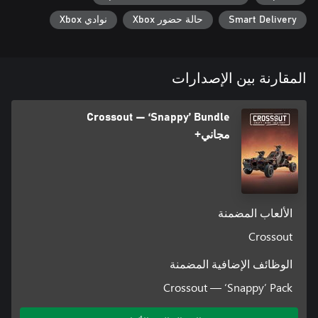
العملات المعدنية — هي نقود اللعبة المُستخدمة في السوق لشراء
أجزاء المركبات المُدرّعة من ناجين آخرين ولدفع قيمة استئجار مناضد
Smart Delivery
حالة حضور Xbox
نوادي Xbox
العمل لتصنيع القطع. تنبيه! عند شراء حزم متعددة، تتكدس العملات
المعدنية التي يتم الحصول عليها!
المقارنة بين الإصدارات
Crossout — ‘Snappy’ Bundle
مجاني+
الألعاب المضمنة
Crossout
الوظائف الإضافية المضمنة
Crossout — ‘Snappy’ Pack