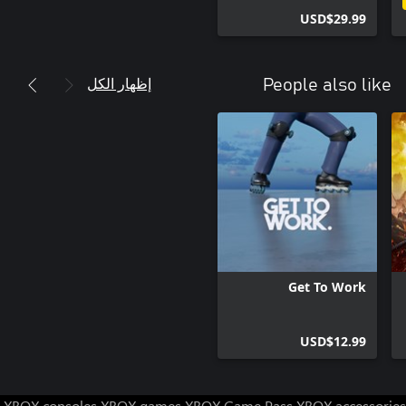
USD$29.99
إظهار الكل
People also like
Get To Work
USD$12.99
XBOX consoles
XBOX games
XBOX Game Pass
XBOX accessories