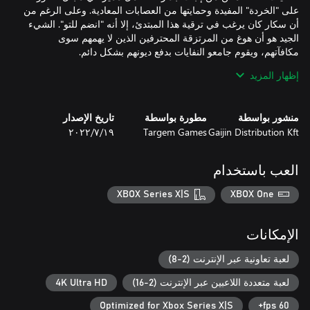
على "الخردة" المفيدة وحمايتها من العصابات المعادية. وعلى الرغم من
أن سكار كان يرغب في ترقية هذا المبتدئ، إلا أنه "انضم للتو". الشيء
الجيد هو أن هوغ من المرتزقة المحترفين الذين لا يهمهم سوى
إظهار المزيد
اشتهرت هذه السيارة المُدرّعة الفريدة المُقدمة كجزء من الحزمة
لتوازن أسلحتها ومزيج الوحدات والسرعة في أثناء القتال. لوضع
السيارة في المرأب، توجه إلى علامة تبويب "حزم"، ثم اختر السيارة
منشور بواسطة
مطورة بواسطة
تاريخ الإصدار
Gaijin Distribution Kft
Targem Games
١٩‏/٧‏/٢٠٢٢
عندما تشتري هذه الحزمة، يزداد عدد الأجزاء التي يمكن استعمالها
لصنع المركبة إلى 50. تنبيه! يمكن تجاوز حد التخزين المسموح به في
العب باستخدام
XBOX Series X|S
XBOX One
كما يتيح شراء الحزمة إمكانية الوصول المبكر إلى عدة أجزاء هيكلية.
بعض الأجزاء فريدة من نوعها ولا يمكن أن يوجد منها سوى نسخة
الإمكانات
لعبة تعاونية عبر الإنترنت (2-8)
لعبة متعددة اللاعبين عبر الإنترنت (2-16)
4K Ultra HD
Optimized for Xbox Series X|S
60 fps+