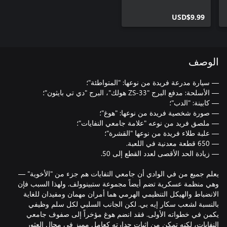
USD$9.99
الوصف
يعلم جميع من في الوادي أن جامعي التفايات هم جزء من "الأخوية" —
وهي منظمة عسكرية تضم أيضاً مجموعة ستبينوولف. ولهذا السبب فإن
الانضباط والهيكل التنظيمي الهرمي هما أمران مهمان ومفيدان للغاية
بالنسبة لشعب سكار إيه بي. لكن الجانب السلبي لكل سلم وظيفي
يكمن في خطواته الأولى. فقد انضم هوغ مؤخراً إلى صفوف جامعي
النفايات، لكنه تمكن من إثبات جدارته كعامل مميز في مجال العثور