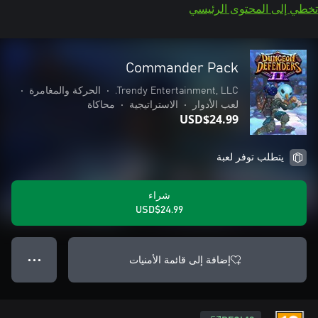
تخطي إلى المحتوى الرئيسي
Commander Pack
Trendy Entertainment, LLC.
•
الحركة والمغامرة
•
لعب الأدوار
•
الاستراتيجية
•
محاكاة
USD$24.99
يتطلب توفر لعبة
شراء
USD$24.99
إضافة إلى قائمة الأمنيات
● ● ●