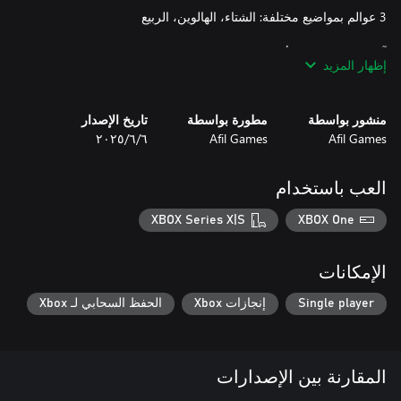
إظهار المزيد
إذا كنت تحب حل الألغاز، والتفكير مسبقًا، ومساعدة كلب بوردر كولي
عبقري، فهذه هي لعبتك. هل أنت مستعد لقيادة قطيع المستقبل؟
منشور بواسطة
مطورة بواسطة
تاريخ الإصدار
Afil Games
Afil Games
٦‏/٦‏/٢٠٢٥
العب باستخدام
XBOX Series X|S
XBOX One
الإمكانات
Single player
إنجازات Xbox
الحفظ السحابي لـ Xbox
المقارنة بين الإصدارات