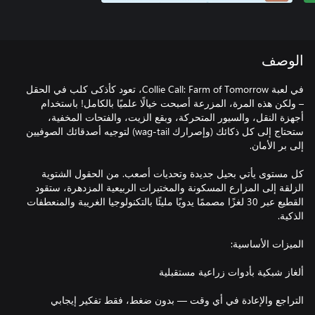
الوصف
في لعبة Collie Call: Farm of Tomorrow، تعود كأذكى كلب في الحقل
– ولكن هذه المرة، المزرعة أصبحت خيالًا علميًا بالكامل! باستخدام
أجهزة النقل، والسيور المتحركة، وبقع الزيت، والفتحات المخفية،
ستحتاج إلى كل ذكائك (وإصرارك wag-tail) لتوجيه أصدقائك الصوفيين
كل مستوى يأتي بحيل جديدة وتحديات أصعب. من الحقول الشتوية
الزلقة إلى المزارع المسكونة والمختبرات الربيعية المزدهرة، ستقود
القطيع عبر 30 لغزًا مصممًا يدويًا مليئًا بالتكنولوجيا الغريبة والمنعطفات