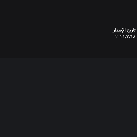
تاريخ الإصدار
١٨‏/٢‏/٢٠٢١