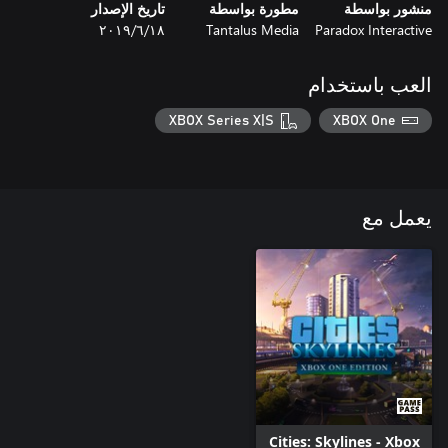
منشور بواسطة
مطورة بواسطة
تاريخ الإصدار
Paradox Interactive
Tantalus Media
١٨‏/٦‏/٢٠١٩
العب باستخدام
XBOX Series X|S
XBOX One
يعمل مع
Cities: Skylines - Xbox