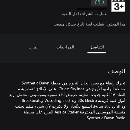
3+
عمليات الشراء داخل اللعبة
هذا المحتوى يتطلب لعبة (تُباع بشكل منفصل).
التفاصيل
المراجعات
المزيد
الوصف
تحرك بإيقاع مع بعض ألحان النجوم من محطة Synthetic Dawn،
محطة الراديو الأروع في Cities: Skylines، على الإطلاق! تقدم هذه
القناة 16 أغنية جديدة أصلية، عروض أداء صوتية وموسيقى، تشمل أربع
أنواع فنية فريدة: 80s Electro وVocoding Electro وBreakbeats
وFuturistic Synths. استمع للألحان ولا تكترث لأي شيء مثلما تجلب
منسقة الموسيقى المحترفة Jessica Statler المرح على محطة
Synthetic Dawn Radio.