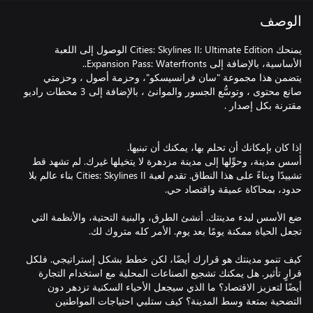
الوصف
يمنحك Cities: Skylines II: Ultimate Edition الوصول إلى اللعبة
يتضمن هذا مجموعة "سان فرانسيسكو"، وحزمة أصول ، وحزمتي
صانع محتوى ، وتوسُّع الجسور والموانئ ، بالإضافة إلى 3 محطات راديو
أسس مدينة، وحوِّلها إلى مدينة مزدهرة لا يتخيلها غيرك. لم تشهد قط
تشييدًا وبناءً على هذا النطاق. تقدم لعبة Cities: Skylines II بناء عالم بلا
ضع الأسس لبدء مدينتك. أنشئ الطرق، والبنية التحتية، والأنظمة التي
كيف تنمو مدينتك هو قرارك أيضًا، لكن خطط بشكل إستراتيجي. فلكل
قرارٍ تأثير. هل يمكنك تشجيع الصناعات المحلية مع استخدام التجارة
أيضًا لتعزيز الاقتصاد؟ ما الذي سيجعل الأحياء السكنية تزدهر دون
التضحية بمتعة وسط المدينة؟ كيف ستلبي احتياجات المواطنين