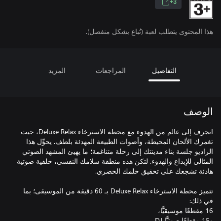
3+
هذا المحتوى يتطلب لعبة (تُباع بشكل منفصل).
التفاصيل
المراجعات
المزيد
الوصف
انجرف إلى عالم من الهدوء مع محطة الاسترخاء Deluxe Relax، حيث
تغمرك الألحان المحيطة، وأصوات الطبيعة المهدئة بلطف. يحوِّل هذا
الراديو جلسة بناء مدينتك إلى رحلة متناغمة؛ ما يهيئ المشهد الصوتي
المثالي للإبداع والهدوء. لتكن هذه منطقة سلامك النفسي، خلفية صوتية
تتميز محطة الاسترخاء Deluxe Relax بـ 60 دقيقة من الموسيقى؛ بما