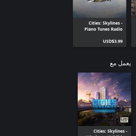
هلمُّوا يا عشاق فترة التسعينيات، فهذه المحطة الإذاعية لكم! مع "90’s
Pop"، ستُغرمون بهذه الموسيقى المذهلة مجددًا: استمتعوا بـ 16 أغنية
وساعة من الموسيقى تقريبًا.
Cities: Skylines -
Piano Tunes Radio
USD$3.99
يعمل مع
Cities: Skylines -