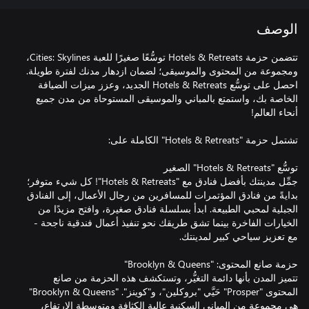
الوصف
تتضمن حزمة Hotels & Retreats توسُّعًا صغيرًا للعبة Cities: Skylines،
ومجموعة من المحتوى والموسيقى؛ لضمان ازدهار مدنك لفترة طويلة.
احصل على توسُّع Hotels & Retreats الجديد، وعزز ميزات الضيافة
الخاصة بك، واستمتع بالمباني والموسيقى المستوحاة من مدن جميع
جمِّل مدينتك بأفضل فنادق مع "Hotels & Retreats"! كل شيء متوفر؛
بدايةً من فنادق المؤتمرات للمسافرين من رجال الأعمال، إلى الفنادق
الجبلية لمحبي الطبيعة. ابدأ بسلسلة فنادق صغيرة، وافتح مزيدًا من
الخيارات الفاخرة بينما تشق طريقك نحو تنفيذ أعمال فندقية ناجحة -
تتميز المدن بأنها دائمة التغيُّر، وتستكشف هذه الحزمة من صانع
المحتوى "Prosper" حَيَّي "بروكلين"، و"كوينز". "Brooklyn & Queens"
هي مجموعة من المباني السكنية عالية الكثافة ومتوسطة الارتفاع،