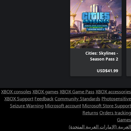
Cities: Skylines -
Season Pass 2
USD$41.99
XBOX consoles
XBOX games
XBOX Game Pass
XBOX accessories
XBOX Support
Feedback
Community Standards
Photosensitive
Seizure Warning
Microsoft account
Microsoft Store Support
Returns
Orders tracking
Games
العربية (الإمارات العربية المتحدة)