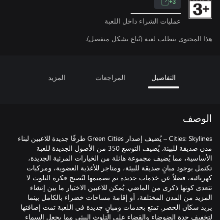
3+
عمليات الشراء داخل اللعبة
هذا المحتوى يتطلب لعبة (تُباع بشكل منفصل).
التفاصيل
المراجعات
المزيد
الوصف
Cities: Skylines – يُضيف إصدار Green Cities طرقًا جديدة للاعبين لبناء
مدن صديقة للبيئة. يُضيف التوسع 350 من الأصول الجديدة للعبة
الأساسية، مما يُضيف مجموعة هائلة من الخيارات المرئية الجديدة،
تكتمل بوجود مبانٍ صديقة للبيئة، ومتاجر للأغذية العضوية، ومركبات
كهربائية، فضلاً عن خدمات جديدة تم تصميمها لتُصبح فكرة التلوث لا
تتعدى كونها ذكرى من الماضي. يُمكن للاعبين الاختيار ما بين إنشاء
المزيد من المدن المختلفة، أو إقامة مساحات خضراء بالكامل بينما
يزيد سكان الحضر. تمتع بخدمات ومبانٍ جديدة في اللعبة تمت إضافتها
لتخفيف حدة الضوضاء والقضاء على التلوث البيئي مما يجعل السماء