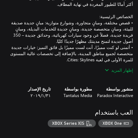
• قصص مختلفة، ومبانٍ متجاورة، وشوارع متوازية: مبانٍ جديدة صديقة
للبيئة، ومبانٍ متخصصة جديدة، ومبانٍ جديدة للخدمات البديلة، ومبانٍ
فريدة جديدة، فضلاً عن وجود سيارات كهربائية، وحدائق جديدة – 350
• أتمنى لو كنت مميزًا، أنت لست مميزًا بل فائق التميز: خيارات جديدة
متخصصة لجميع مناطق المدينة، بالإضافة إلى تخصصات عالية المستوى
• إذن، فما هو السيناريو: 3 سيناريوهات، و4 خيارات سياسة جديدة،
إظهار المزيد
• لماذا تظهر الطيور فجأة في مظهر أكثر عصرية: بالطبع فقد أضفنا
مظاهر جديدة للطيور المُغردة.
منشور بواسطة
مطورة بواسطة
تاريخ الإصدار
Paradox Interactive
Tantalus Media
٣١‏/١‏/٢٠١٩
العب باستخدام
XBOX Series X|S
XBOX One