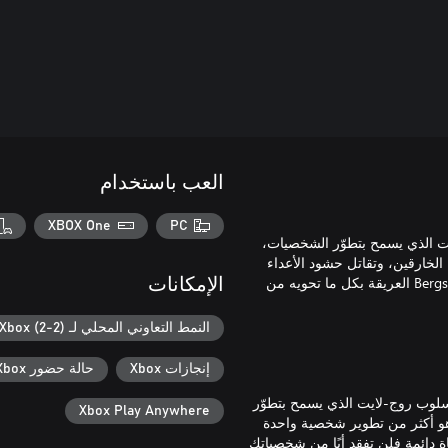
العب باستخدام
XBOX One
PC
وج-لايت الذي يسمح بتطوّر الشخصيات،
الخارقين، وتقاتل حشود الأعداء
الزاحفة باستمرار من الزنازين والكهوف والأراضي، كما تقود عائلة Bergsons العريقة بكل ما تحويه من
الإمكانات
النمط التعاوني المحلي لـ Xbox (2-2)
إنجازات Xbox
حالة حضور Xbox
مع أسلوب روج-لايت الذي يسمح بتطوّر
Xbox Play Anywhere
 هو أكثر من تطوير شخصية واحدة
فاة دائمة فلن تفقد أيًا من شخصياتك