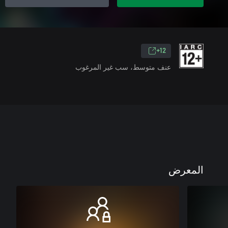
12+
عنف متوسط، سب غير المرغوب
المعرض