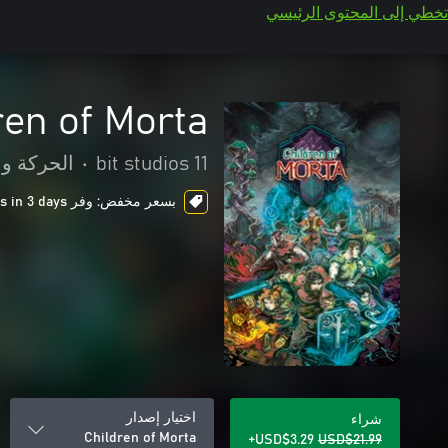
تخطي إلى المحتوى الرئيسي
ren of Morta
11 bit studios
•
الحركة وا
بسعر مخفض: وفر USD$18.70، ends in 3 days
اختيار إصدار
شراء
Children of Morta
USD$3.29+
USD$21.99