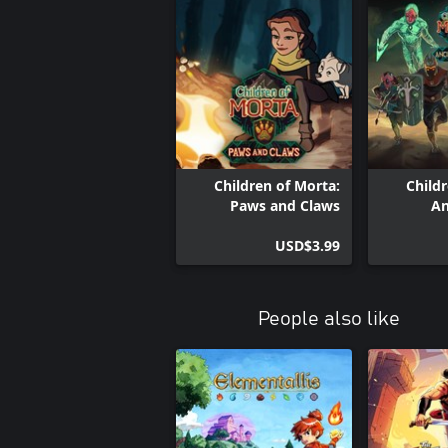
Children of Morta:
Childr
Paws and Claws
An
USD$3.99
People also like