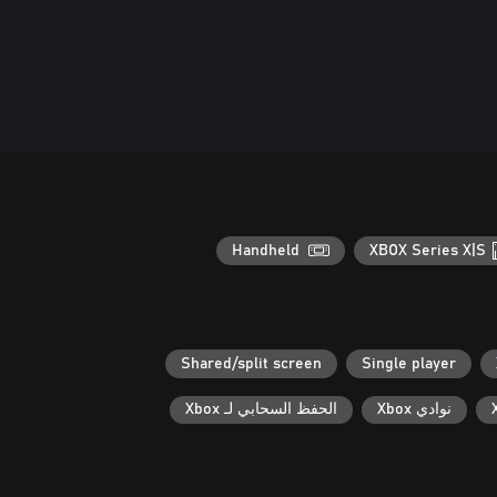
Handheld
XBOX Series X|S
Shared/split screen
Single player
نوادي Xbox
الحفظ السحابي لـ Xbox