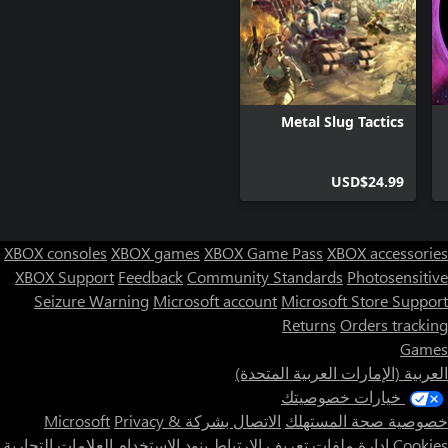
Metal Slug Tactics
USD$24.99
XBOX consoles
XBOX games
XBOX Game Pass
XBOX accessories
XBOX Support
Feedback
Community Standards
Photosensitive
Seizure Warning
Microsoft account
Microsoft Store Support
Returns
Orders tracking
Games
العربية (الإمارات العربية المتحدة)
خيارات خصوصيتك
خصوصية صحة المستهلك
الاتصال بشركة Microsoft
Privacy &
Cookies
إدارة ملفات تعريف الارتباط
بنود الاستخدام
العلامات التجارية