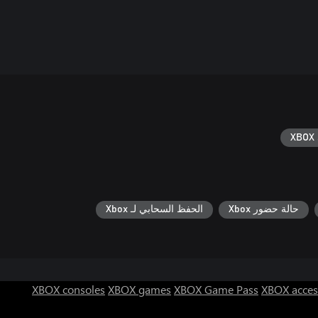
XBOX 
حالة حضور Xbox
الحفظ السحابي لـ Xbox
XBOX consoles
XBOX games
XBOX Game Pass
XBOX acces