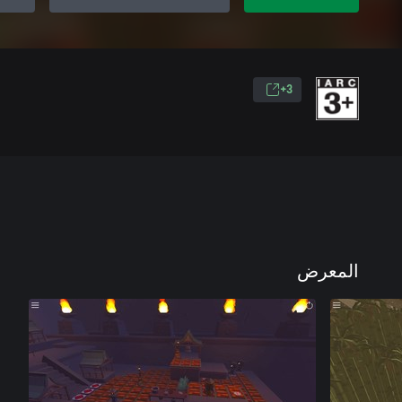
3+
المعرض