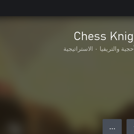
Chess Knig
حجية والتريفيا
•
الاستراتيجية
● ● ●