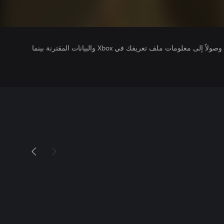
يتلقى ناشرو الألعاب التي تقوم بتشغيلها وصولاً إلى معلومات ملف تعريفك في Xbox والبيانات المقترنة بينما