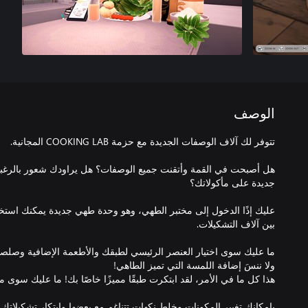
الوصف
هل أصبحت في القمة وأتقنت جميع الوصفات؟ هل يراودك شعور بالرغبة
عليك إذًا الدخول إلى مختبر الطهي، وهو وحدة طهي جديدة يمكنك استخد
ما عليك سوى اختيار العنصر الرئيسي لطبقك والأطعمة الإضافية وصلص
بإمكانك تغيير المكونات وخلط نكهات تتناغم مع بعضها وابتكار تشكيلات