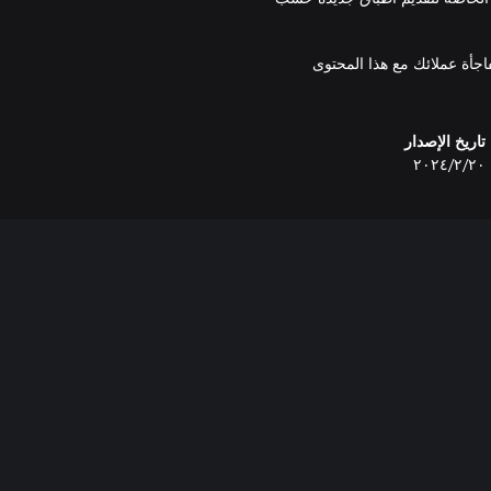
جأة عملائك مع هذا المحتوى
تاريخ الإصدار
٢٠‏/٢‏/٢٠٢٤