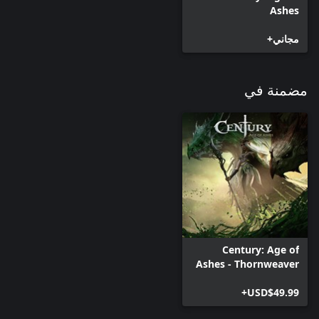
Ashes
مجاني+
مضمنة في
Century: Age of
Ashes - Thornweaver
Premium Edition
USD$49.99+