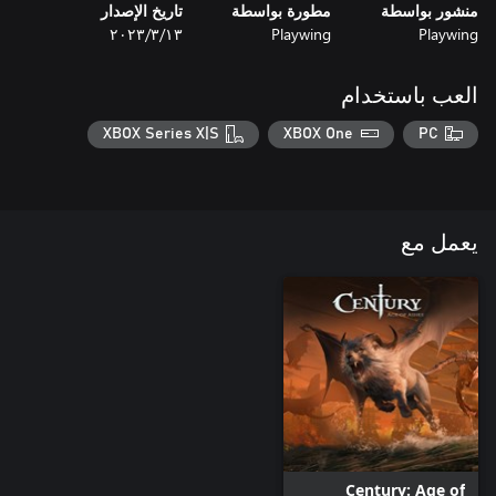
منشور بواسطة
مطورة بواسطة
تاريخ الإصدار
Playwing
Playwing
١٣‏/٣‏/٢٠٢٣
العب باستخدام
XBOX Series X|S
XBOX One
PC
يعمل مع
Century: Age of