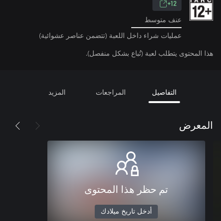
12+
عنف متوسط
عمليات شراء داخل اللعبة (تتضمن عناصر عشوائية)
هذا المحتوى يتطلب لعبة (تُباع بشكل منفصل).
التفاصيل
المراجعات
المزيد
المعرض
تم حظر هذا المحتوى
أدخل تاريخ ميلادك