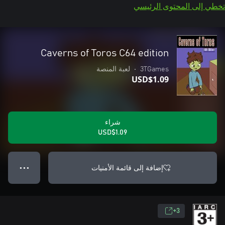
تخطي إلى المحتوى الرئيسي
Caverns of Toros C64 edition
3TGames
•
لعبة المنصة
USD$1.09
شراء
USD$1.09
إضافة إلى قائمة الأمنيات
● ● ●
3+