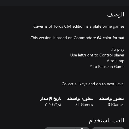
الوصف
Collect all keys and go to next Level
منشور بواسطة
مطورة بواسطة
تاريخ الإصدار
3TGames
3T Games
٨‏/٣‏/٢٠٢١
العب باستخدام