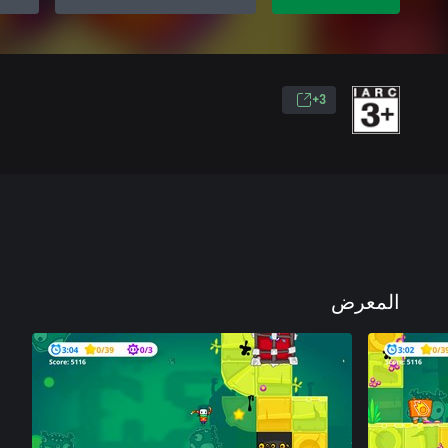
3+
المعرض