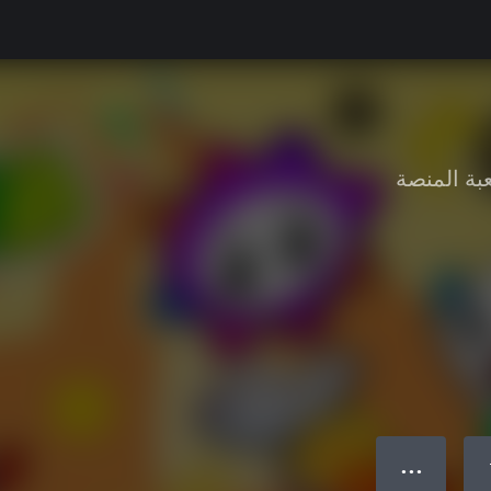
بة المنصة
● ● ●