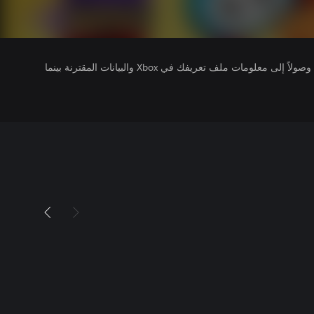
يتلقى ناشرو الألعاب التي تقوم بتشغيلها وصولاً إلى معلومات ملف تعريفك في Xbox والبيانات المقترنة بينما