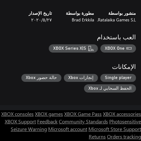
منشور بواسطة
مطورة بواسطة
تاريخ الإصدار
Ratalaika Games S.L.
Brad Erkkila
٢٧‏/٥‏/٢٠٢٠
العب باستخدام
XBOX Series X|S
XBOX One
الإمكانات
Single player
إنجازات Xbox
حالة حضور Xbox
الحفظ السحابي لـ Xbox
XBOX consoles
XBOX games
XBOX Game Pass
XBOX accessories
XBOX Support
Feedback
Community Standards
Photosensitive
Seizure Warning
Microsoft account
Microsoft Store Support
Returns
Orders tracking