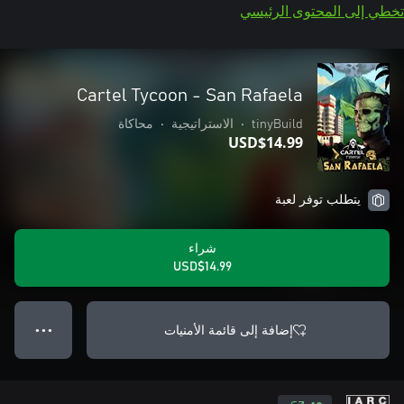
تخطي إلى المحتوى الرئيسي
Cartel Tycoon - San Rafaela
tinyBuild
•
الاستراتيجية
•
محاكاة
USD$14.99
يتطلب توفر لعبة
شراء
USD$14.99
إضافة إلى قائمة الأمنيات
● ● ●