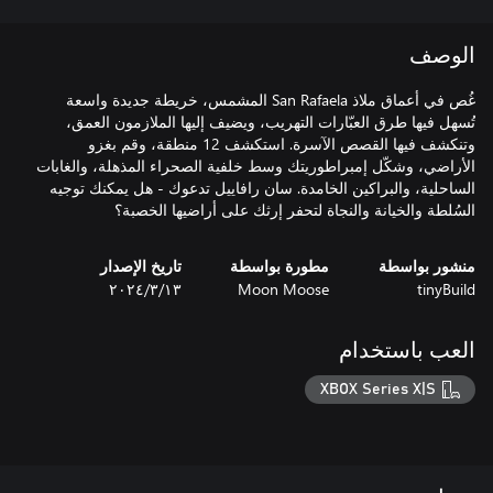
الوصف
غُص في أعماق ملاذ San Rafaela المشمس، خريطة جديدة واسعة
تُسهل فيها طرق العبّارات التهريب، ويضيف إليها الملازمون العمق،
وتنكشف فيها القصص الآسرة. استكشف 12 منطقة، وقم بغزو
الأراضي، وشكّل إمبراطوريتك وسط خلفية الصحراء المذهلة، والغابات
الساحلية، والبراكين الخامدة. سان رافاييل تدعوك - هل يمكنك توجيه
السُلطة والخيانة والنجاة لتحفر إرثك على أراضيها الخصبة؟
منشور بواسطة
مطورة بواسطة
تاريخ الإصدار
tinyBuild
Moon Moose
١٣‏/٣‏/٢٠٢٤
العب باستخدام
XBOX Series X|S