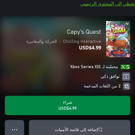
تخطي إلى المحتوى الرئيسي
Capy’s Quest
ChiliDog Interactive
•
الحركة والمغامرة
USD$4.99
محسّنة لـ Xbox Series X|S
توافق ذكي
2 من اللغات المدعمة
شراء
USD$4.99
إضافة إلى قائمة الأمنيات
● ● ●