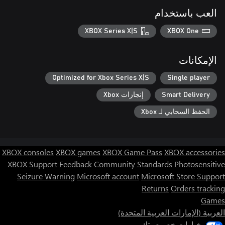
العب باستخدام
XBOX Series X|S
XBOX One
الإمكانات
Optimized for Xbox Series X|S
Single player
Smart Delivery
إنجازات Xbox
الحفظ السحابي لـ Xbox
XBOX consoles
XBOX games
XBOX Game Pass
XBOX accessories
XBOX Support
Feedback
Community Standards
Photosensitive
Seizure Warning
Microsoft account
Microsoft Store Support
Returns
Orders tracking
Games
العربية (الإمارات العربية المتحدة)
خيارات خصوصيتك