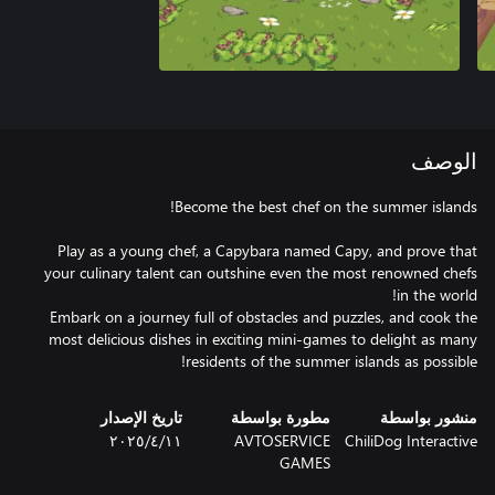
الوصف
Play as a young chef, a Capybara named Capy, and prove that
your culinary talent can outshine even the most renowned chefs
Embark on a journey full of obstacles and puzzles, and cook the
most delicious dishes in exciting mini-games to delight as many
residents of the summer islands as possible!
منشور بواسطة
مطورة بواسطة
تاريخ الإصدار
ChiliDog Interactive
AVTOSERVICE
١١‏/٤‏/٢٠٢٥
GAMES