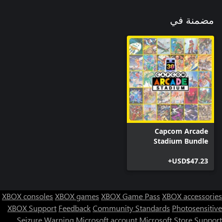
مضمنة في
Capcom Arcade
Stadium Bundle
USD$47.23+
XBOX consoles
XBOX games
XBOX Game Pass
XBOX accessories
XBOX Support
Feedback
Community Standards
Photosensitive
Seizure Warning
Microsoft account
Microsoft Store Support