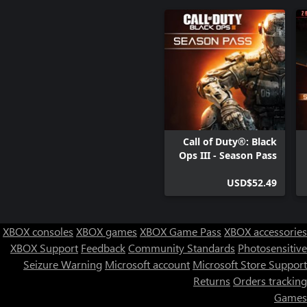
Call of Duty®: Black
Ops III - Season Pass
USD$52.49
XBOX consoles
XBOX games
XBOX Game Pass
XBOX accessories
XBOX Support
Feedback
Community Standards
Photosensitive
Seizure Warning
Microsoft account
Microsoft Store Support
Returns
Orders tracking
Games