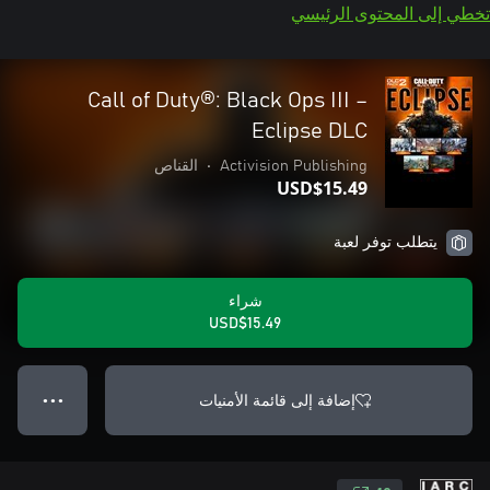
تخطي إلى المحتوى الرئيسي
Call of Duty®: Black Ops III –
Eclipse DLC
Activision Publishing
•
القناص
USD$15.49
يتطلب توفر لعبة
شراء
USD$15.49
إضافة إلى قائمة الأمنيات
● ● ●