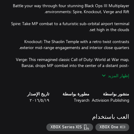
Battle your way through four stunning Black Ops III Multiplayer
Spire: Take MP combat to a futuristic sub-orbital airport terminal
Knockout: The Shaolin Temple with a retro twist contrasts
Verge: This reimagined classic Call of Duty: World at War map,
Banzai, drops MP combat into the center of a distant post-
إظهار المزيد
Rift: Head to the core of a harsh futuristic military complex, set
above an active volcano.
منشور بواسطة
مطورة بواسطة
تاريخ الإصدار
Activision Publishing
Treyarch
١٩‏/٥‏/٢٠١٦
العب باستخدام
XBOX Series X|S
XBOX One