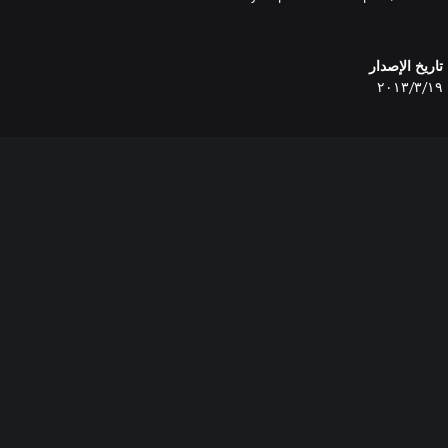
تاريخ الإصدار
١٩‏/٣‏/٢٠١٣