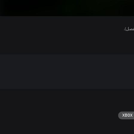
فصل).
XBOX 